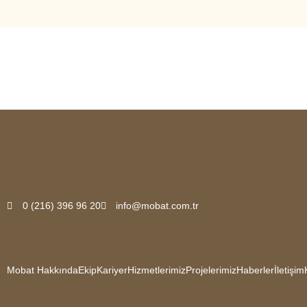
0 (216) 396 96 20
info@mobat.com.tr
Mobat Hakkında
Ekip
Kariyer
Hizmetlerimiz
Projelerimiz
Haberler
İletişim